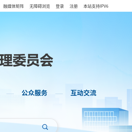
|
融媒体矩阵
无障碍浏览
登录
注册
本站支持IPV6
公众服务
互动交流
——
——