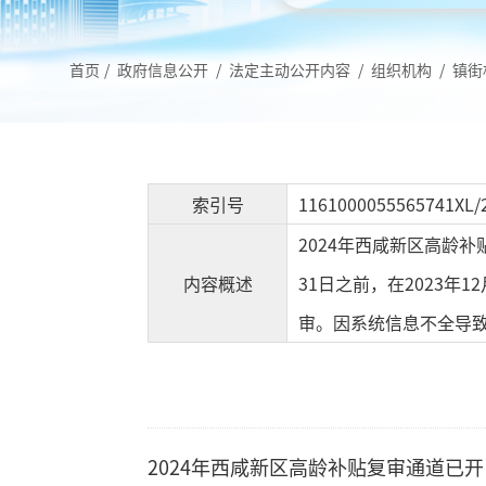
首页
/
政府信息公开
/
法定主动公开内容
/
组织机构
/
镇街
索引号
1161000055565741XL/
2024年西咸新区高龄
内容概述
31日之前，在2023
审。因系统信息不全导
2024年西咸新区高龄补贴复审通道已