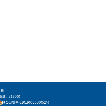
地图
邮编：712000
陕公网安备 61019602000052号