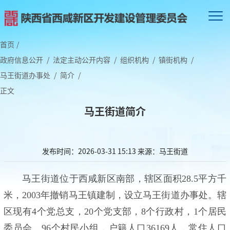
首页
/
政府信息公开
/
法定主动公开内容
/
组织机构
/
镇街机构
/
马王街道办事处
/
简介
/
正文
马王街道简介
发布时间：2026-03-31 15:13
来源：马王街道
马王街道位于西咸新区南部，辖区面积28.5平方千
米，2003年撤销马王镇建制，设立马王街道办事处。辖
区现有4个党总支，20个党支部，8个行政村，1个居民
委员会，96个村民小组，户籍人口36169人，常住人口