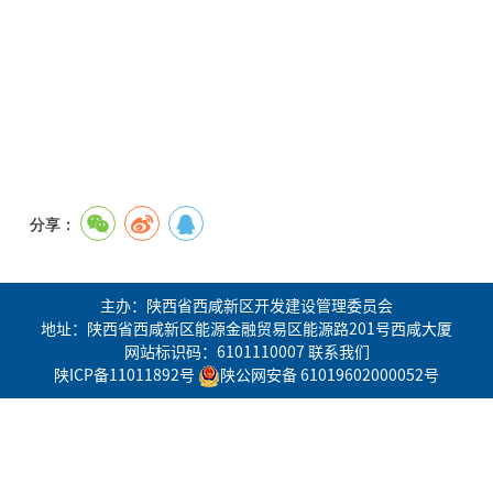
分享：
主办：陕西省西咸新区开发建设管理委员会
地址：陕西省西咸新区能源金融贸易区能源路201号西咸大厦
网站标识码：6101110007
联系我们
陕ICP备11011892号
陕公网安备 61019602000052号