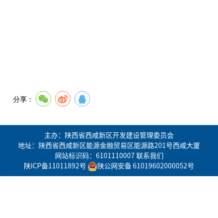
分享：
主办：陕西省西咸新区开发建设管理委员会
地址：陕西省西咸新区能源金融贸易区能源路201号西咸大厦
网站标识码：6101110007
联系我们
陕ICP备11011892号
陕公网安备 61019602000052号