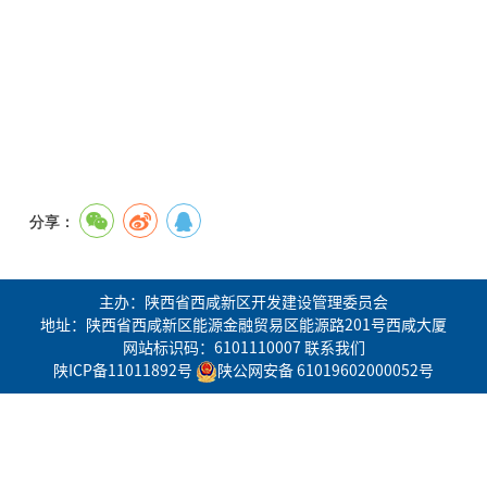
分享：
主办：陕西省西咸新区开发建设管理委员会
地址：陕西省西咸新区能源金融贸易区能源路201号西咸大厦
网站标识码：6101110007
联系我们
陕ICP备11011892号
陕公网安备 61019602000052号