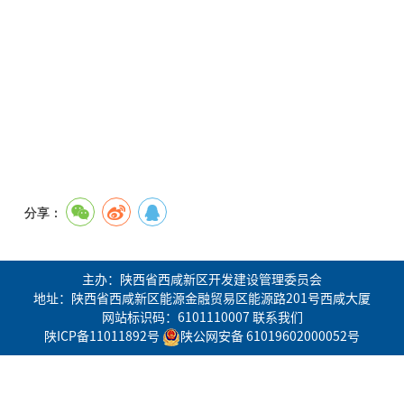
分享：
主办：陕西省西咸新区开发建设管理委员会
地址：陕西省西咸新区能源金融贸易区能源路201号西咸大厦
网站标识码：6101110007
联系我们
陕ICP备11011892号
陕公网安备 61019602000052号