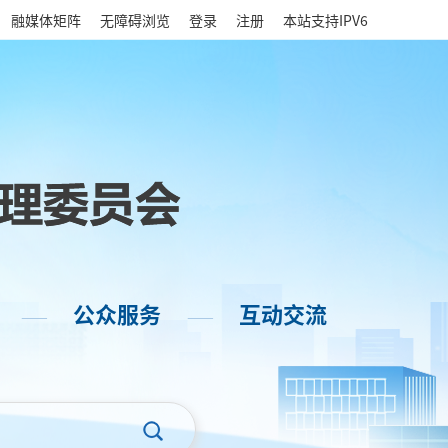
|
融媒体矩阵
无障碍浏览
登录
注册
本站支持IPV6
公众服务
互动交流
——
——