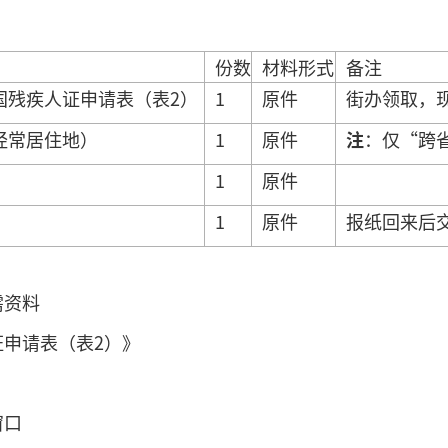
份数
材料形式
备注
国残疾人证申请表（表2）
1
原件
街办领取，
经常居住地）
1
原件
注
：仅“跨
1
原件
1
原件
报纸回来后
需资料
证申请表（表2）》
窗口