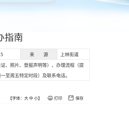
办指南
15
来 源
上林街道
住证、照片、登报声明等）、办理流程（提
周一至周五特定时段）及联系电话。
【字体：
大
中
小
】
打印
保存