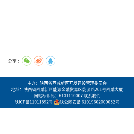
分享：
主办：陕西省西咸新区开发建设管理委员会
地址：陕西省西咸新区能源金融贸易区能源路201号西咸大厦
网站标识码：6101110007
联系我们
陕ICP备11011892号
陕公网安备 61019602000052号