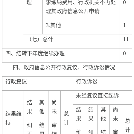
理
求缴纳费用、行政机关不再处
0
理其政府信息公开申请
3.其他
1
（七）总计
11
四、结转下年度继续办理
0
四、政府信息公开行政复议、行政诉讼情况
行政复议
行政诉讼
未经复议直接起诉
结
其
尚
结
结
其
尚
果
他
未
结果维
总
果
果
他
未
总
持
计
纠
结
审
计
维
纠
结
审
正
果
结