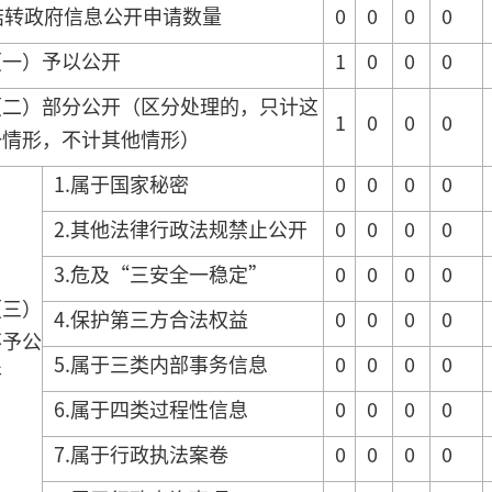
结转政府信息公开申请数量
0
0
0
0
（一）予以公开
1
0
0
0
（二）部分公开（区分处理的，只计这
1
0
0
0
一情形，不计其他情形）
1.属于国家秘密
0
0
0
0
2.其他法律行政法规禁止公开
0
0
0
0
3.危及“三安全一稳定”
0
0
0
0
（三）
4.保护第三方合法权益
0
0
0
0
不予公
5.属于三类内部事务信息
0
0
0
0
开
6.属于四类过程性信息
0
0
0
0
7.属于行政执法案卷
0
0
0
0