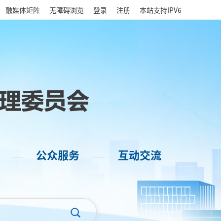
|
融媒体矩阵
无障碍浏览
登录
注册
本站支持IPV6
公众服务
互动交流
——
——