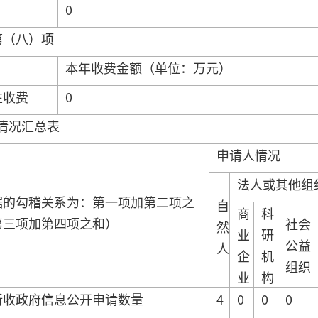
0
第（八）项
本年收费金额（单位：万元）
性收费
0
情况汇总表
申请人情况
法人或其他组
据的勾稽关系为：第一项加第二项之
自
商
科
第三项加第四项之和）
社会
然
业
研
公益
人
企
机
组织
业
构
新收政府信息公开申请数量
4
0
0
0