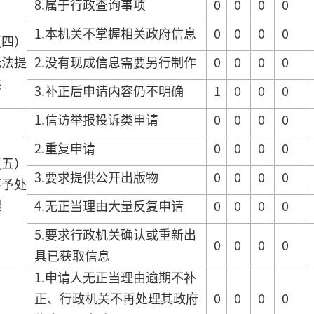
8.属于行政查询事项
0
0
0
0
1.本机关不掌握相关政府信息
0
0
0
0
（四）
无法提
2.没有现成信息需要另行制作
0
0
0
0
供
3.补正后申请内容仍不明确
1
0
0
0
1.信访举报投诉类申请
0
0
0
0
2.重复申请
0
0
0
0
（五）
3.要求提供公开出版物
0
0
0
0
不予处
理
4.无正当理由大量反复申请
0
0
0
0
5.要求行政机关确认或重新出
0
0
0
0
具已获取信息
1.申请人无正当理由逾期不补
正、行政机关不再处理其政府
0
0
0
0