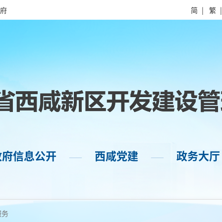
府
简
|
繁
政府信息公开
西咸党建
政务大厅
——
——