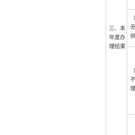
三、本
年度办
理结果