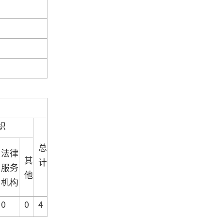
织
总
法律
其
计
服务
他
机构
0
0
4