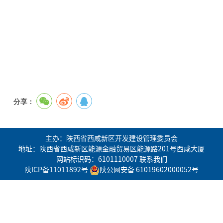
分享：
主办：陕西省西咸新区开发建设管理委员会
地址：陕西省西咸新区能源金融贸易区能源路201号西咸大厦
网站标识码：6101110007
联系我们
陕ICP备11011892号
陕公网安备 61019602000052号