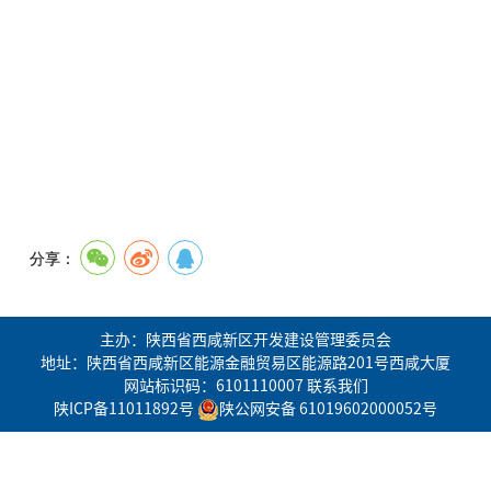
分享：
主办：陕西省西咸新区开发建设管理委员会
地址：陕西省西咸新区能源金融贸易区能源路201号西咸大厦
网站标识码：6101110007
联系我们
陕ICP备11011892号
陕公网安备 61019602000052号