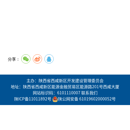
分享：
主办：陕西省西咸新区开发建设管理委员会
地址：陕西省西咸新区能源金融贸易区能源路201号西咸大厦
网站标识码：6101110007
联系我们
陕ICP备11011892号
陕公网安备 61019602000052号