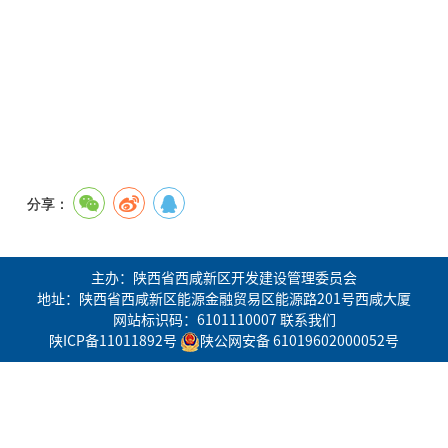
分享：
主办：陕西省西咸新区开发建设管理委员会
地址：陕西省西咸新区能源金融贸易区能源路201号西咸大厦
网站标识码：6101110007
联系我们
陕ICP备11011892号
陕公网安备 61019602000052号