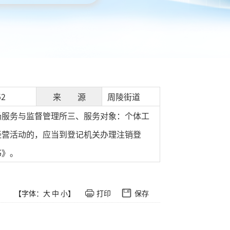
52
来 源
周陵街道
场服务与监督管理所三、服务对象：个体工
经营活动的，应当到登记机关办理注销登
书》。
【字体：
大
中
小
】
打印
保存