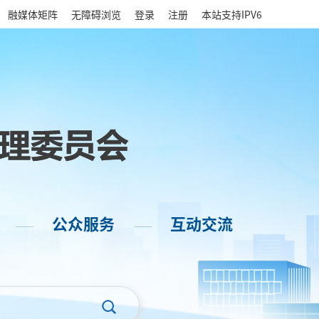
|
融媒体矩阵
无障碍浏览
登录
注册
本站支持IPV6
公众服务
互动交流
——
——