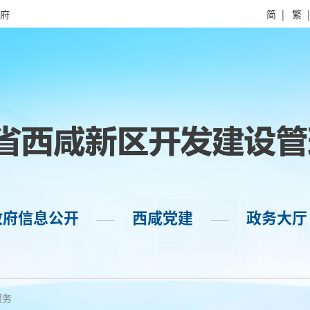
府
简
|
繁
政府信息公开
西咸党建
政务大厅
——
——