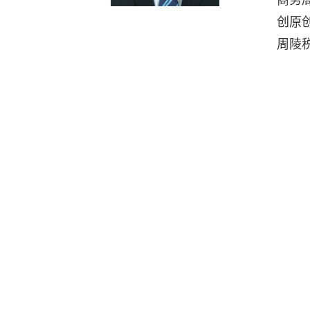
创原
周陵