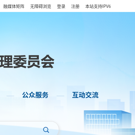
|
融媒体矩阵
无障碍浏览
登录
注册
本站支持IPV6
公众服务
互动交流
——
——