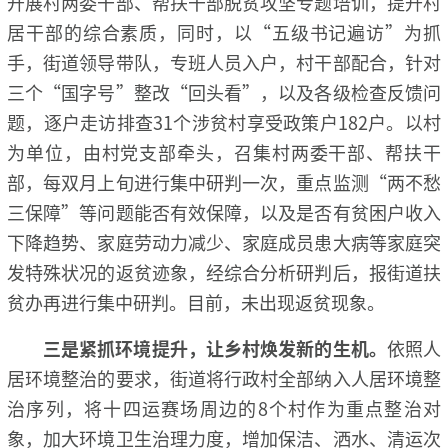
开展村两委干部、帮扶干部脱贫攻坚专题培训，提升村
居干部的综合素质，同时，以“五级书记遍访”为抓
手，街道领导带队，专班人员入户，村干部配合，针对
三个“国字号”整改“回头看”，以及各级检查反馈问
题，逐户走访排查31个涉贫村享受政策户182户。以村
为单位，由村党支部牵头，召集村两委干部、帮扶干
部，每双月上旬进行集中研判一次，重点监测“两不愁
三保障”等问题能否有效保障，以及是否有贫困户收入
下降趋势、家庭劳动力减少、家庭成员患大病等家庭突
发特殊状况的返贫迹象，经综合分析研判后，报街道扶
贫办再进行集中研判。目前，未出现返贫现象。
三是紧抓环境提升，让乡村焕发新的生机。
依照人
居环境整治的要求，街道将行政村全部纳入人居环境整
治序列，将十四运赛场周边的8个村作为重点整治对
象，加大环境卫生治理力度，增加保洁、洒水、清运次