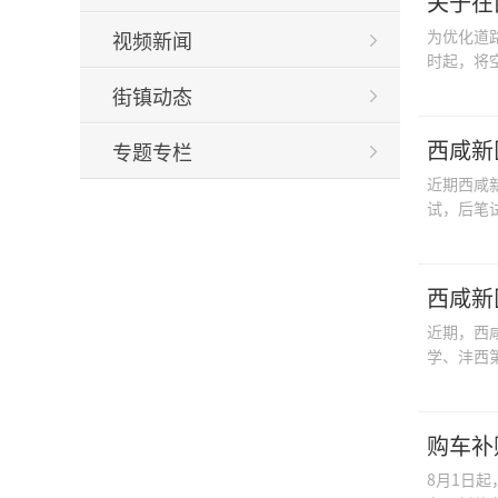
关于在
为优化道
视频新闻
时起，将
街镇动态
西咸新
专题专栏
近期西咸
试，后笔
西咸新
近期，西
学、沣西
购车补
8月1日