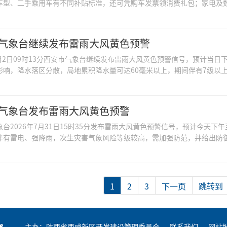
车型、二手乘用车有不同补贴标准，还可凭购车发票领消费礼包；家电及数码
气象台继续发布雷雨大风黄色预警
8月2日09时13分西安市气象台继续发布雷雨大风黄色预警信号，预计当日
影响，降水落区分散，局地累积降水量可达60毫米以上，期间伴有7级以上阵
气象台发布雷雨大风黄色预警
象台2026年7月31日15时35分发布雷雨大风黄色预警信号，预计今天
伴有雷电、强降雨，次生灾害气象风险等级较高，需加强防范，并给出防
1
2
3
下一页
跳转到
主办：陕西省西咸新区开发建设管理委员会
联系我们
网站