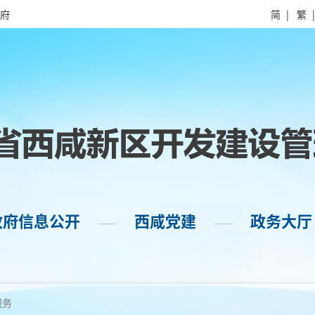
府
简
|
繁
政府信息公开
西咸党建
政务大厅
——
——