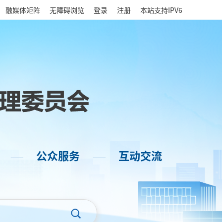
|
融媒体矩阵
无障碍浏览
登录
注册
本站支持IPV6
公众服务
互动交流
——
——