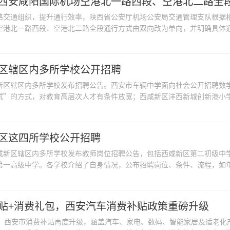
西安咸阳国际机场空港北一路西段、空港北二路全
路交通组织，提升通行效率，陕西省公安厅机场公安局交通管理支队根据相关
空港北一路西段、空港北二路全段通行方式由双向改为单向，并明确具体通行
区辖区内多所学校公开招聘
新区辖区内多所学校发布招聘公告。西安市车辆中学面向社会公开招聘数
试”的方式，对教育高层次人才有条件放宽；西咸新区沣西新城创新港小学招
区这四所学校公开招聘
咸新区辖区内多所学校发布教师岗位招聘公告，包括西咸新区第二初级中
第一高级中学。各学校介绍了自身情况，公布招聘岗位、条件、流程，如年龄
贴+消费礼包，西安汽车消费补贴政策重磅升级
起，西安市消费补贴再度升级，涵盖汽车、家电、数码、智能家居及适老化