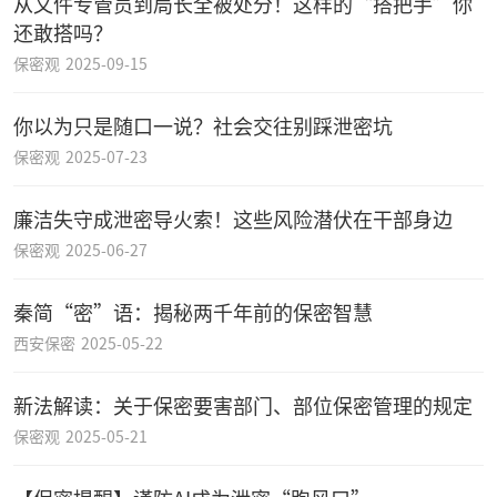
从文件专管员到局长全被处分！这样的“搭把手”你
还敢搭吗？
保密观
2025-09-15
你以为只是随口一说？社会交往别踩泄密坑
保密观
2025-07-23
廉洁失守成泄密导火索！这些风险潜伏在干部身边
保密观
2025-06-27
秦简“密”语：揭秘两千年前的保密智慧
西安保密
2025-05-22
新法解读：关于保密要害部门、部位保密管理的规定
保密观
2025-05-21