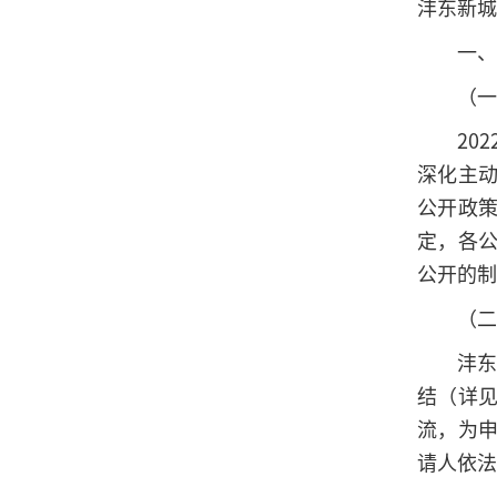
沣东新城城
一、
（一
20
深化主
公开政
定，各
公开的制
（二
沣东
结（详
流，为
请人依法