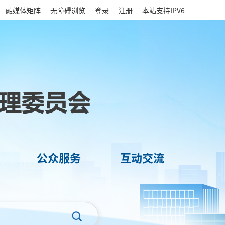
|
融媒体矩阵
无障碍浏览
登录
注册
本站支持IPV6
公众服务
互动交流
——
——