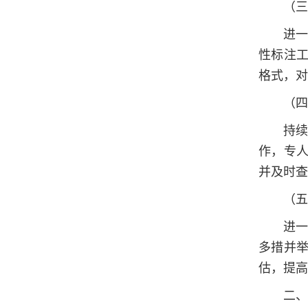
（三
进
性标注
格式，对
（四
持
作，专
并及时查
（五
进
多措并
估，提高
二、