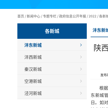
首页
/
新闻中心
/
专题专栏
/
政府信息公开年报
/
2022
/
各新
沣东新
各新城
沣东新城
陕
沣西新城
秦汉新城
发布时
空港新城
根据
泾河新城
东新城管
日。如