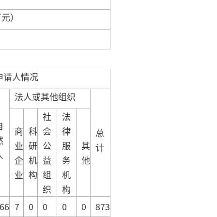
万元）
申请人情况
法人或其他组织
社
法
自
商
科
会
律
总
然
业
研
公
服
其
计
人
企
机
益
务
他
业
构
组
机
织
构
66
7
0
0
0
0
873