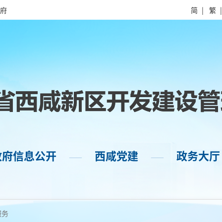
府
简
|
繁
政府信息公开
西咸党建
政务大厅
——
——