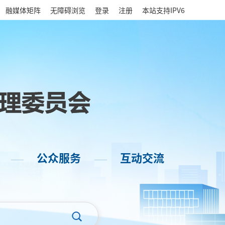
|
融媒体矩阵
无障碍浏览
登录
注册
本站支持IPV6
公众服务
互动交流
——
——