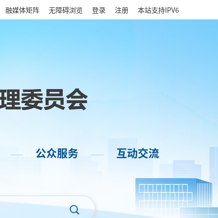
|
融媒体矩阵
无障碍浏览
登录
注册
本站支持IPV6
公众服务
互动交流
——
——