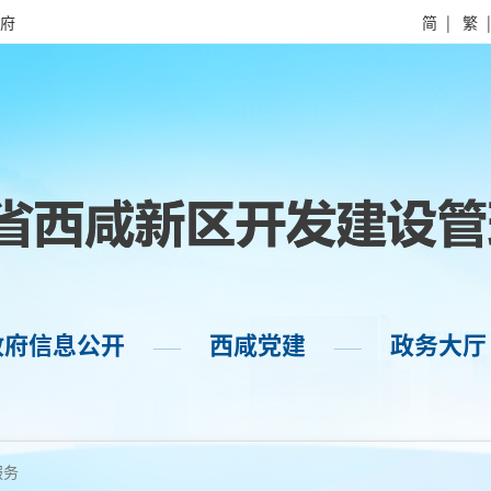
府
简
|
繁
政府信息公开
西咸党建
政务大厅
——
——