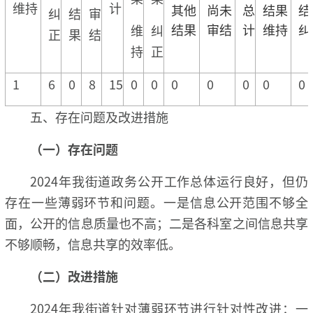
维持
计
其他
尚未
总
结果
结
纠
结
审
结果
审结
计
维持
纠
维
纠
正
果
结
持
正
1
6
0
8
15
0
0
0
0
0
0
0
五、存在问题及改进措施
（一）存在问题
2024年我街道政务公开工作总体运行良好，但仍
存在一些薄弱环节和问题。一是信息公开范围不够全
面，公开的信息质量也不高；二是各科室之间信息共享
不够顺畅，信息共享的效率低。
（二）改进措施
2024年我街道针对薄弱环节进行针对性改进：一