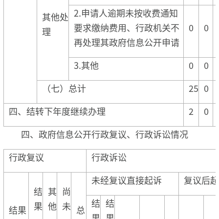
2.申请人逾期未按收费通知
其他处
要求缴纳费用、行政机关不
0
0
理
再处理其政府信息公开申请
3.其他
0
0
（七）总计
25
0
四、结转下年度继续办理
2
0
四、政府信息公开行政复议、行政诉讼情况
行政复议
行政诉讼
未经复议直接起诉
复议后起
结
其
尚
结
结
果
他
未
结果
总
果
果