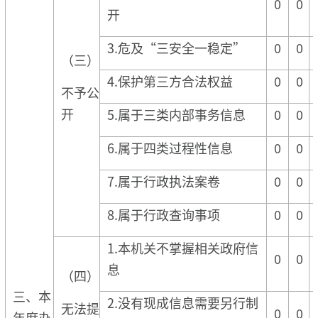
0
0
开
3.危及“三安全一稳定”
0
0
（三）
4.保护第三方合法权益
0
0
不予公
开
5.属于三类内部事务信息
0
0
6.属于四类过程性信息
0
0
7.属于行政执法案卷
0
0
8.属于行政查询事项
0
0
1.本机关不掌握相关政府信
0
0
息
（四）
三、本
2.没有现成信息需要另行制
无法提
0
0
年度办