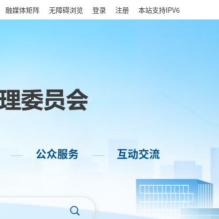
|
融媒体矩阵
无障碍浏览
登录
注册
本站支持IPV6
公众服务
互动交流
——
——