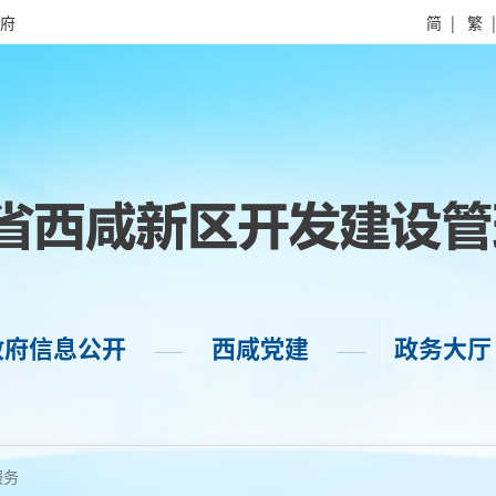
府
简
|
繁
政府信息公开
西咸党建
政务大厅
——
——