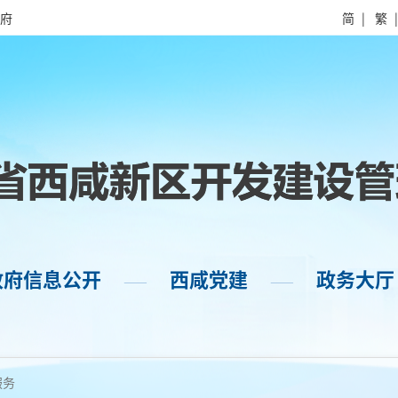
府
简
|
繁
政府信息公开
西咸党建
政务大厅
——
——