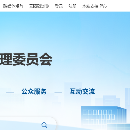
|
融媒体矩阵
无障碍浏览
登录
注册
本站支持IPV6
公众服务
互动交流
——
——