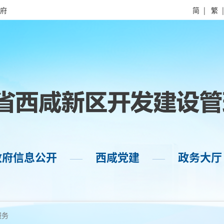
府
简
|
繁
政府信息公开
西咸党建
政务大厅
——
——