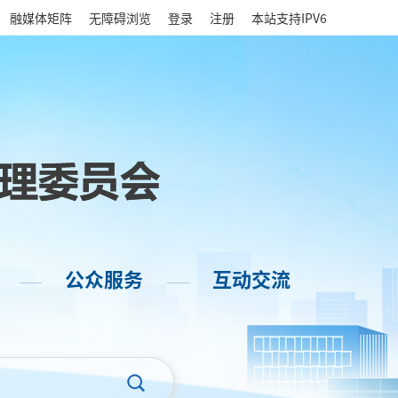
|
融媒体矩阵
无障碍浏览
登录
注册
本站支持IPV6
公众服务
互动交流
——
——