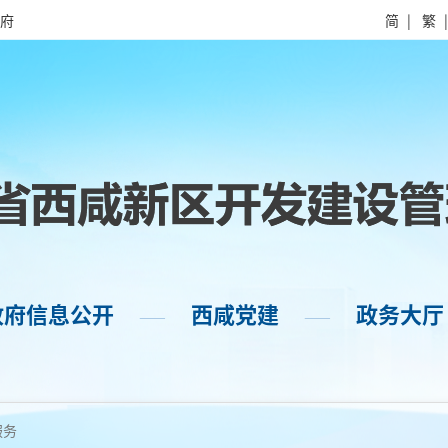
府
简
|
繁
政府信息公开
西咸党建
政务大厅
——
——