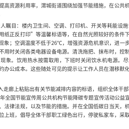
提高资源利用率，渭城街道围绕加强节能措施，在公共
。
令人瞩目：楼内卫生间、空调、打印机、开关等耗能设施
用纸正反打印”等温馨标语等，在自然光照较好的条件
现象；空调温度不低于26℃，增强资源危机意识，进一
不用时关闭各类电器设备电源。清洗拖把、抹布时，控
”现象。饮用热水按需取用，下班时关闭饮水机电源。尽
约办公成本。这些随处可见的提示让工作人员在潜移默
出入走廊上粘贴出有关节能减排内容的标语，组织全体干部
24年全国节能宣传周公共机构节能降碳专题宣传活动公益
、法律法规，以及节能的措施。并在全国低碳日当天，
位上班，倡导全体干部职工绿色出行，停驶私家车，采