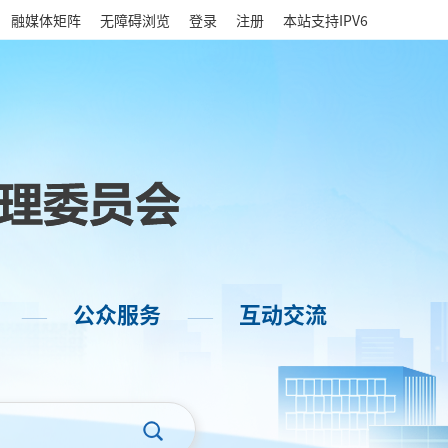
|
融媒体矩阵
无障碍浏览
登录
注册
本站支持IPV6
公众服务
互动交流
——
——