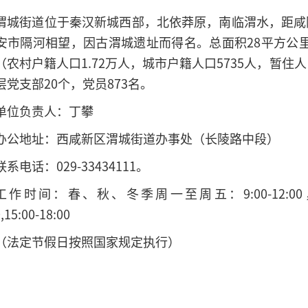
渭城街道位于秦汉新城西部，北依莽原，南临渭水，距咸
安市隔河相望，因古渭城遗址而得名。总面积28平方公里
（农村户籍人口1.72万人，城市户籍人口5735人，暂住
层党支部20个，党员873名。
单位负责人：丁攀
办公地址：西咸新区渭城街道办事处（长陵路中段）
联系电话：029-33434111。
工作时间：春、秋、冬季周一至周五：9:00-12:0
,15:00-18:00
（法定节假日按照国家规定执行）