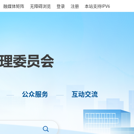
|
融媒体矩阵
无障碍浏览
登录
注册
本站支持IPV6
公众服务
互动交流
——
——