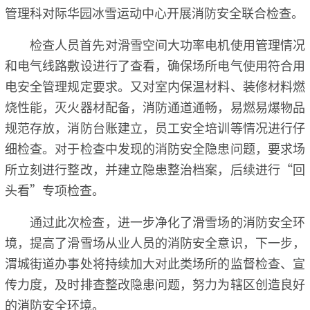
管理科对际华园冰雪运动中心开展消防安全联合检查。
检查人员首先对滑雪空间大功率电机使用管理情况
和电气线路敷设进行了查看，确保场所电气使用符合用
电安全管理规定要求。又对室内保温材料、装修材料燃
烧性能，灭火器材配备，消防通道通畅，易燃易爆物品
规范存放，消防台账建立，员工安全培训等情况进行仔
细检查。对于检查中发现的消防安全隐患问题，要求场
所立刻进行整改，并建立隐患整治档案，后续进行“回
头看”专项检查。
通过此次检查，进一步净化了滑雪场的消防安全环
境，提高了滑雪场从业人员的消防安全意识，下一步，
渭城街道办事处将持续加大对此类场所的监督检查、宣
传力度，及时排查整改隐患问题，努力为辖区创造良好
的消防安全环境。