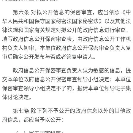
第六条 对拟公开信息的保密审查，应当依照《中
华人民共和国保守国家秘密法国家秘密法》以及其他法
律法规和国家有关规定对拟公开的政府信息进行审查。
填写政府信息公开保密审查表，由政府信息公开工作机
构负责人初审，本单位政府信息公开保密审查负责人复
审后确定公开发布与否或者答复申请人。
政府信息公开保密审查负责人认为敏感的信息，提
交本单位政府信息公开保密审查领导小组决定；本单位
保密审查领导小组决定不了的，报请本单位领导班子集
体讨论决定。
第七条 除下列不予公开的政府信息以外的其他政
府信息，都应当予以公开：
（一）属于国家秘密；