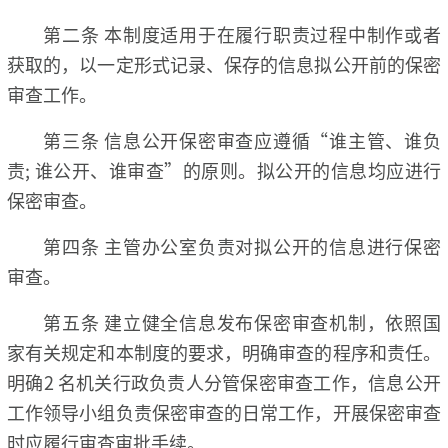
第二条 本制度适用于在履行职责过程中制作或者
获取的，以一定形式记录、保存的信息拟公开前的保密
审查工作。
第三条 信息公开保密审查应遵循“谁主管、谁负
责; 谁公开、谁审查”的原则。拟公开的信息均应进行
保密审查。
第四条 主管办公室负责对拟公开的信息进行保密
审查。
第五条 建立健全信息发布保密审查机制，依照国
家有关规定和本制度的要求，明确审查的程序和责任。
明确2 名机关行政负责人分管保密审查工作，信息公开
工作领导小组负责保密审查的日常工作，开展保密审查
时应履行审查审批手续。