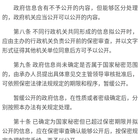
政府信息含有不予公开的内容，但能够区分处理
的，政府机关应当公开可以公开的内容。
第八条 不同行政机关共同形成的信息拟公开时，
应由主办的行政机关负责公开前的保密审查，并以文字
形式征得其他机关单位同意后方可予以公开。
第九条 政府信息尚未确定是否属于国家秘密范围
的，由承办人员提出具体意见交主管领导审核批准后，
可依照保密法律法规规定的期限和程序，暂缓公开。
暂缓公开的政府信息，在性质或者密级确定后，分
别按照本办法有关规定处理。
第十条 已确定为国家秘密但已超过保密期限并拟
公开的信息，应在保密审查确认能够公开后，按保密规
定办理解密手续，再予以公开。