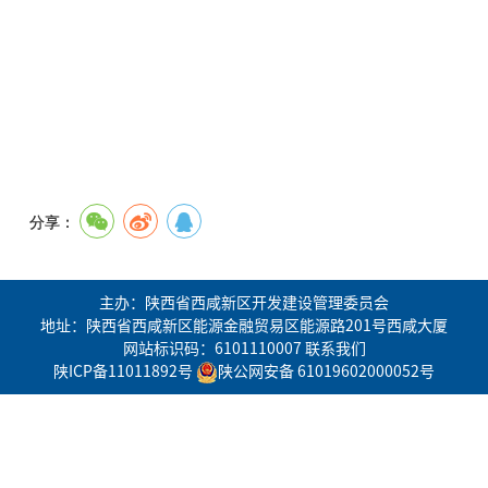
分享：
主办：陕西省西咸新区开发建设管理委员会
地址：陕西省西咸新区能源金融贸易区能源路201号西咸大厦
网站标识码：6101110007
联系我们
陕ICP备11011892号
陕公网安备 61019602000052号