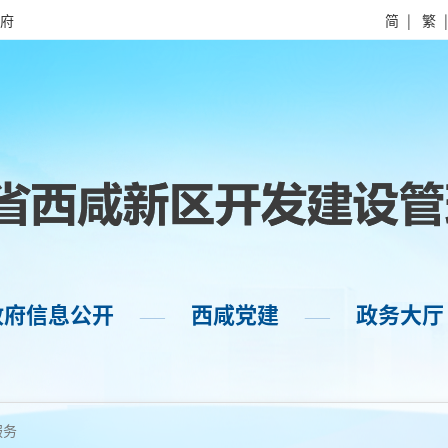
府
简
|
繁
政府信息公开
西咸党建
政务大厅
——
——