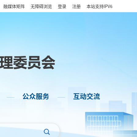
|
融媒体矩阵
无障碍浏览
登录
注册
本站支持IPV6
公众服务
互动交流
——
——