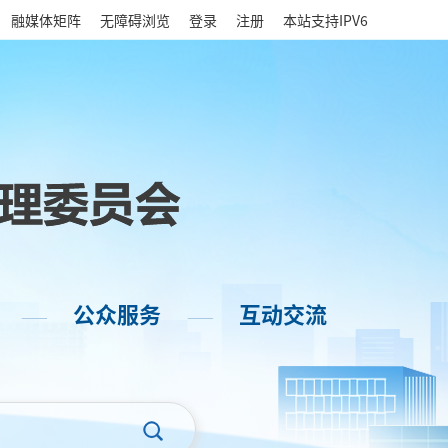
|
融媒体矩阵
无障碍浏览
登录
注册
本站支持IPV6
公众服务
互动交流
——
——