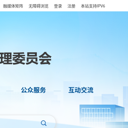
|
融媒体矩阵
无障碍浏览
登录
注册
本站支持IPV6
公众服务
互动交流
——
——