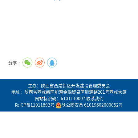
分享：
主办：陕西省西咸新区开发建设管理委员会
地址：陕西省西咸新区能源金融贸易区能源路201号西咸大厦
网站标识码：6101110007
联系我们
陕ICP备11011892号
陕公网安备 61019602000052号