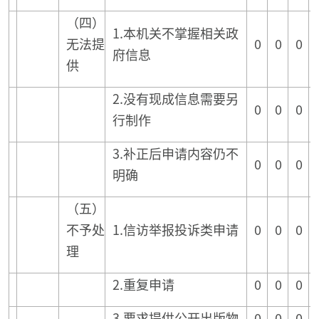
（四）
1.本机关不掌握相关政
无法提
0
0
0
府信息
供
2.没有现成信息需要另
0
0
0
行制作
3.补正后申请内容仍不
0
0
0
明确
（五）
不予处
1.信访举报投诉类申请
0
0
0
理
2.重复申请
0
0
0
3.要求提供公开出版物
0
0
0