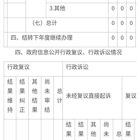
3.其他
0
0
0
（七）总计
0
0
0
四、结转下年度继续办理
0
0
0
四、政府信息公开行政复议、行政诉讼情况
行政复议
行政诉讼
结
结
其
尚
果
果
他
未
总
未经复议直接起诉
复议
维
纠
结
审
计
持
正
果
结
结
结
其
尚
结
果
果
他
未
总
果