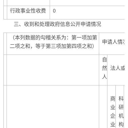
行政事业性收费
0
三、收到和处理政府信息公开申请情况
（本列数据的勾稽关系为：第一项加第
申请人情况
二项之和，等于第三项加第四项之和）
自
然
法人或
人
商
科
业
研
企
机
业
构