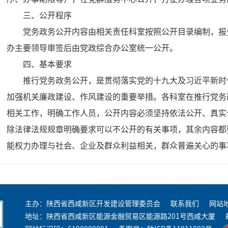
三、公开程序
党务政务公开内容由相关责任科室按照公开目录编制，报
办主要领导审签后由党政综合办公室统一公开。
四、基本要求
推行党务政务公开，是贯彻落实党的十九大及习近平新时
加强机关廉政建设、作风建设的重要举措。各科室在推行党务
相关工作，明确工作人员，公开内容必须坚持依法公开、真实
除法律法规规章明确要求可以不公开的有关事项，其余内容都
能权力办理与社会、企业及群众利益相关，群众普遍关心的事
问题的权力运行环节都要实行公开。二是要讲求实效。政务公
定期公开，阶段性工作逐段公开，临时性工作随时公开。三是
出发，不搞形式主义，真正做到便于群众知情，方便群众办事
主办：陕西省西咸新区开发建设管理委员会
联系我们
网站
地址：陕西省西咸新区能源金融贸易区能源路201号西咸大厦