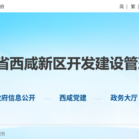
府
简
|
繁
政府信息公开
西咸党建
政务大厅
——
——