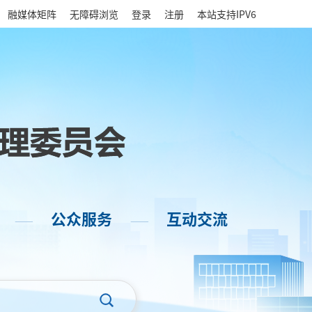
|
融媒体矩阵
无障碍浏览
登录
注册
本站支持IPV6
公众服务
互动交流
——
——