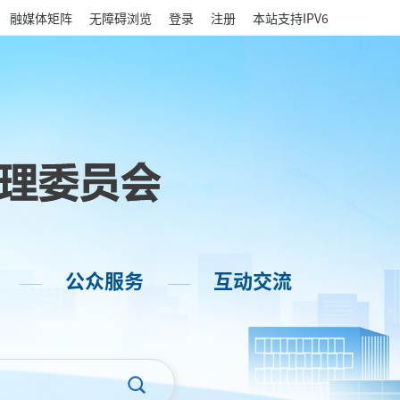
|
融媒体矩阵
无障碍浏览
登录
注册
本站支持IPV6
公众服务
互动交流
——
——