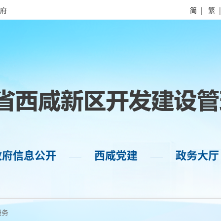
府
简
|
繁
政府信息公开
西咸党建
政务大厅
——
——