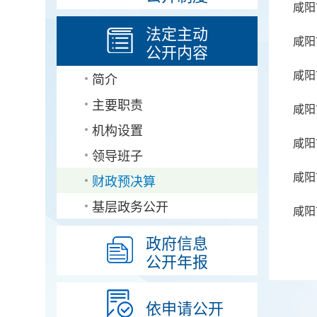
咸阳
法定主动
咸阳
公开内容
咸阳
简介
主要职责
咸阳
机构设置
咸阳
领导班子
咸阳
财政预决算
基层政务公开
咸阳
政府信息
公开年报
依申请公开