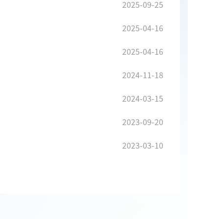
2025-09-25
2025-04-16
2025-04-16
2024-11-18
2024-03-15
2023-09-20
2023-03-10