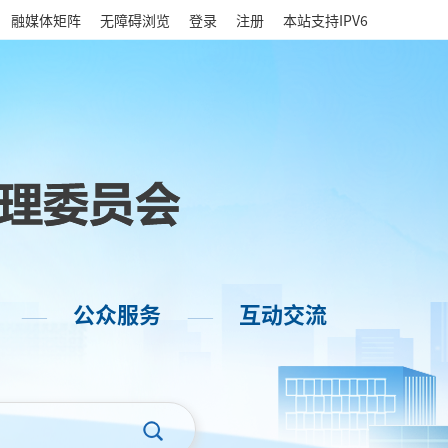
|
融媒体矩阵
无障碍浏览
登录
注册
本站支持IPV6
公众服务
互动交流
——
——