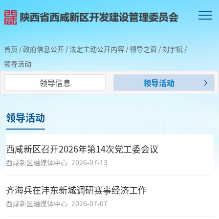
首页
/
政府信息公开
/
法定主动公开内容
/
领导之窗
/
刘宇斌
/
领导活动
领导信息
领导活动
领导活动
西咸新区召开2026年第14次党工委会议
西咸新区融媒体中心
2026-07-13
齐海兵在沣东新城调研赛事经济工作
西咸新区融媒体中心
2026-07-07