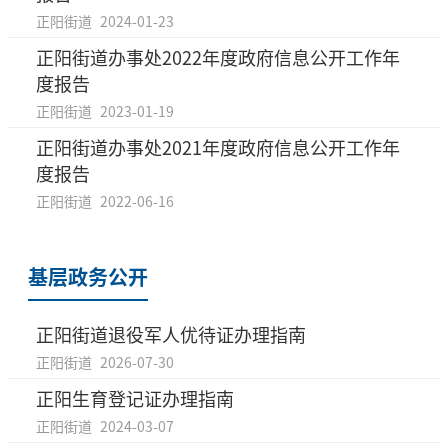
正阳街道
2024-01-23
正阳街道办事处2022年度政府信息公开工作年
度报告
正阳街道
2023-01-19
正阳街道办事处2021年度政府信息公开工作年
度报告
正阳街道
2022-06-16
基层政务公开
正阳街道退役军人优待证办理指南
正阳街道
2026-07-30
正阳生育登记证办理指南
正阳街道
2024-03-07