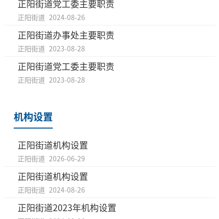
正阳街道党工委主要职责
正阳街道
2024-08-26
正阳街道办事处主要职责
正阳街道
2023-08-28
正阳街道党工委主要职责
正阳街道
2023-08-28
机构设置
正阳街道机构设置
正阳街道
2026-06-29
正阳街道机构设置
正阳街道
2024-08-26
正阳街道2023年机构设置