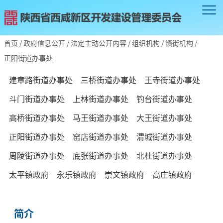
首页
/
政府信息公开
/
法定主动公开内容
/
组织机构
/
镇街机构
/
正阳街道办事处
建章路街道办事处
三桥街道办事处
王寺街道办事处
斗门街道办事处
上林街道办事处
钓台街道办事处
高桥街道办事处
马王街道办事处
大王街道办事处
正阳街道办事处
窑店街道办事处
渭城街道办事处
周陵街道办事处
底张街道办事处
北杜街道办事处
太平镇政府
永乐镇政府
崇文镇政府
高庄镇政府
简介