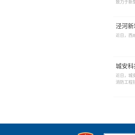
致力于新
泾河新
近日，西
城安科
近日，城
消防工程