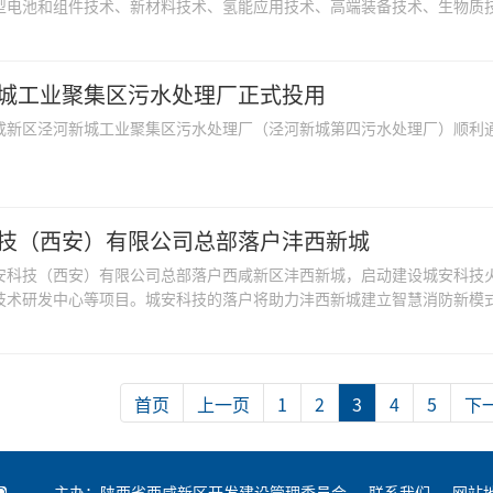
型电池和组件技术、新材料技术、氢能应用技术、高端装备技术、生物质技术
城工业聚集区污水处理厂正式投用
咸新区泾河新城工业聚集区污水处理厂（泾河新城第四污水处理厂）顺利
技（西安）有限公司总部落户沣西新城
安科技（西安）有限公司总部落户西咸新区沣西新城，启动建设城安科技火
技术研发中心等项目。城安科技的落户将助力沣西新城建立智慧消防新模式，
首页
上一页
1
2
3
4
5
下
主办：陕西省西咸新区开发建设管理委员会
联系我们
网站