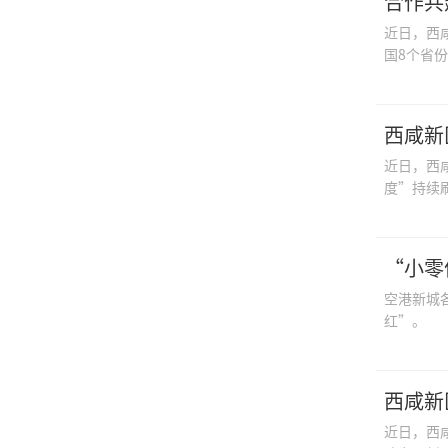
合作共
近日，西
国8个省
西咸新
近日，西
度”持续
“小零
空港新城
红”。
西咸新
近日，西