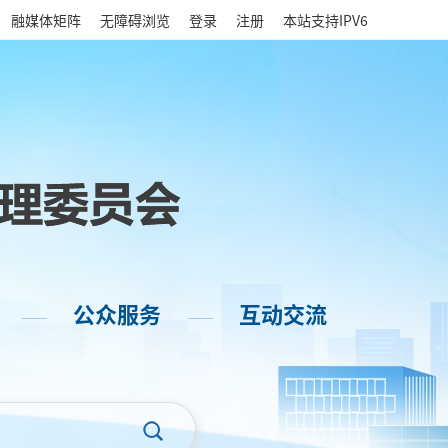
|
融媒体矩阵
无障碍浏览
登录
注册
本站支持IPV6
公众服务
互动交流
——
——