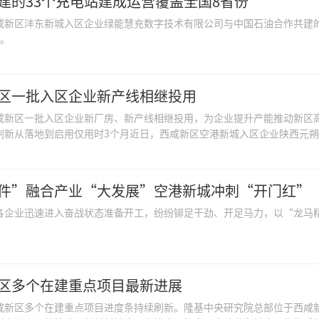
建的33个充电站建成运营覆盖全国8省份
咸新区沣东新城入区企业绿能慧充数字技术有限公司与中国石油合作共建的
份。
区一批入区企业新产线相继投用
咸新区一批入区企业新厂房、新产线相继投用，为企业提升产能推动新区
刷新从落地到启用仅用时3个月近日，西咸新区空港新城入区企业陕西元朔动
件”融合产业“大发展”空港新城冲刺“开门红”
各企业迅速进入奋战状态准备开工，纷纷铆足干劲、开足马力，以“龙马
区多个在建重点项目最新进展
咸新区多个在建重点项目进度条持续刷新。隆基中央研究院总部位于西咸新区