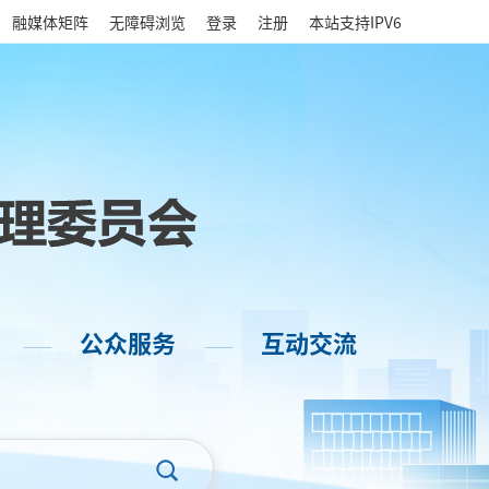
|
融媒体矩阵
无障碍浏览
登录
注册
本站支持IPV6
公众服务
互动交流
——
——