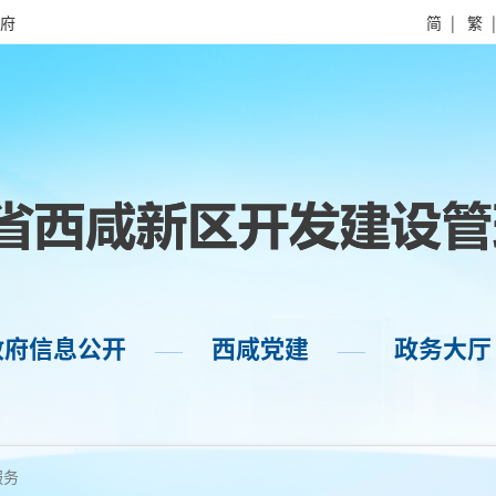
府
简
|
繁
政府信息公开
西咸党建
政务大厅
——
——