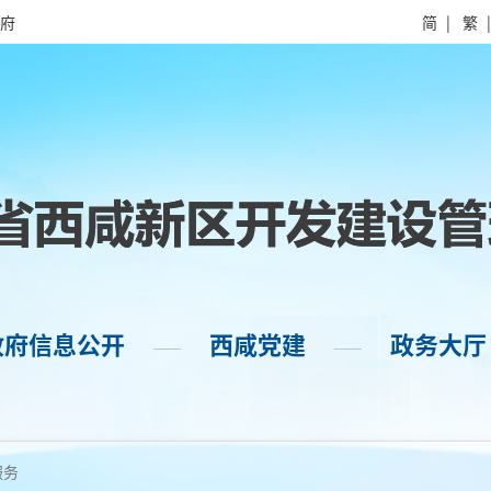
府
简
|
繁
政府信息公开
西咸党建
政务大厅
——
——