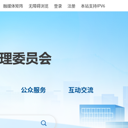
|
融媒体矩阵
无障碍浏览
登录
注册
本站支持IPV6
公众服务
互动交流
——
——